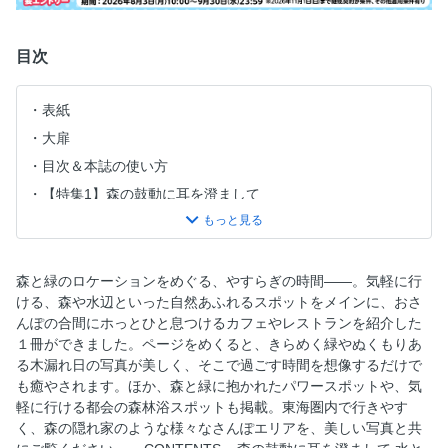
目次
表紙
大扉
目次＆本誌の使い方
【特集1】森の鼓動に耳を澄まして
【コラム】近場の森林浴スポット
【特集2】水と緑の織り成す世界
【特集３】緑に抱かれた神秘の杜
森と緑のロケーションをめぐる、やすらぎの時間――。気軽に行
ける、森や水辺といった自然あふれるスポットをメインに、おさ
インデックスマップ
んぽの合間にホっとひと息つけるカフェやレストランを紹介した
奥付
１冊ができました。ページをめくると、きらめく緑やぬくもりあ
る木漏れ日の写真が美しく、そこで過ごす時間を想像するだけで
も癒やされます。ほか、森と緑に抱かれたパワースポットや、気
軽に行ける都会の森林浴スポットも掲載。東海圏内で行きやす
く、森の隠れ家のような様々なさんぽエリアを、美しい写真と共