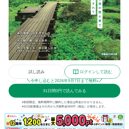
試し読み
ログインして読む
今申し込むと
2026
年
9
月
7
日まで無料
※
31
日間
0円
で読んでみる
※初回限定。無料期間中に解約した場合は料金がかかりません。
※31日経過後はその月から月額料金580円（税込）が発生します。