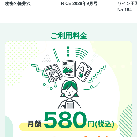
秘密の軽井沢
RiCE 2026年9月号
ワイン王国
No.154
ご利用料金