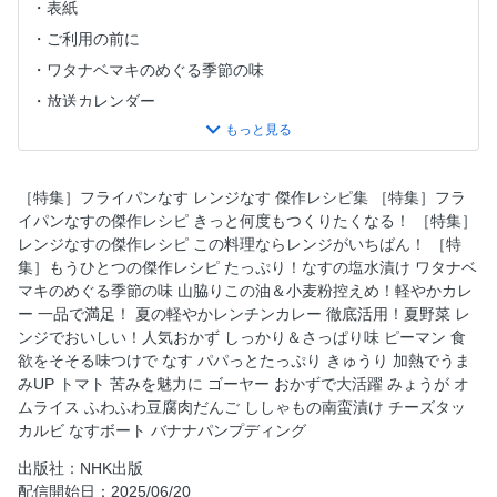
表紙
ご利用の前に
ワタナベマキのめぐる季節の味
放送カレンダー
目次1
NHK出版の料理本
目次2
［特集］フライパンなす レンジなす 傑作レシピ集 ［特集］フラ
イパンなすの傑作レシピ きっと何度もつくりたくなる！ ［特集］
［特集］フライパンなす レンジなす 傑作レシピ集
レンジなすの傑作レシピ この料理ならレンジがいちばん！ ［特
［特集］フライパンなすの傑作レシピ きっと何度もつくり
集］もうひとつの傑作レシピ たっぷり！なすの塩水漬け ワタナベ
たくなる！
マキのめぐる季節の味 山脇りこの油＆小麦粉控えめ！軽やかカレ
［特集］レンジなすの傑作レシピ この料理ならレンジがい
ー 一品で満足！ 夏の軽やかレンチンカレー 徹底活用！夏野菜 レ
ちばん！
ンジでおいしい！人気おかず しっかり＆さっぱり味 ピーマン 食
欲をそそる味つけで なす パパっとたっぷり きゅうり 加熱でうま
［特集］もうひとつの傑作レシピ たっぷり！なすの塩水漬
みUP トマト 苦みを魅力に ゴーヤー おかずで大活躍 みょうが オ
け
ムライス ふわふわ豆腐肉だんご ししゃもの南蛮漬け チーズタッ
NHKプラスをはじめてみませんか？
カルビ なすボート バナナパンプディング
山脇りこの油＆小麦粉控えめ！軽やかカレー
出版社：NHK出版
一品で満足！ 夏の軽やかレンチンカレー
配信開始日：2025/06/20