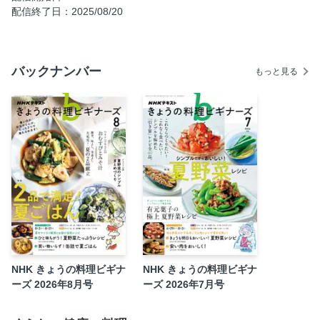
徹底活用！夏野菜／レンジでおいしい！人気おかず
配信終了日：2025/08/20
しっかり＆さっぱり味 ピーマン
食欲をそそる味つけで なす
バックナンバー
パパっとたっぷり きゅうり
もっと見る
加熱でうまみUP トマト
苦みを魅力に ゴーヤー
おかずで大活躍 みょうが
オムライス
ふわふわ豆腐肉だんご
ししゃもの南蛮漬け
チーズタッカルビ
なすボート
バナナパンプディング
NHK きょうの料理ビギナ
NHK きょうの料理ビギナ
これがピーマンおかずの「コツ」！
ーズ 2026年8月号
ーズ 2026年7月号
うまみUPで塩分DOWN！夏のおいしい常備菜
今井真実のある日のごはん