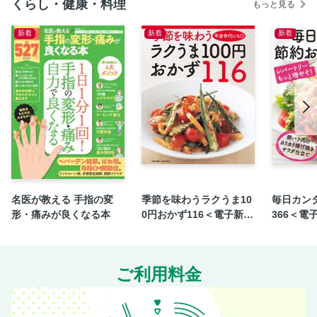
くらし・健康・料理
もっと見る
買えないおいしさ！ もっとすてきなおやつ
アンケートの声より／インフォメーション／「めぐる季節の
新着
新着
新着
味」のつくり方
NHK出版テキスト・料理本のご案内／定期購読のおすすめ
ひとり分のDailyごはん
8月号のお知らせ
名医が教える 手指の変
季節を味わうラクうま10
毎日カン
形・痛みが良くなる本
0円おかず116＜電子新版
366＜電
＞
ご利用料金