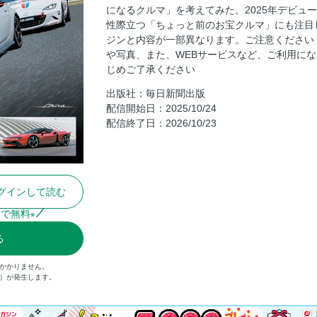
【名車復刻版カタログ】フェラーリ特集 198
になるクルマ」を考えてみた。2025年デビュ
性際立つ「ちょっと前のお宝クルマ」にも注目
巻頭特集【CD的いま気になるクルマ】20
ジンと内容が一部異なります。ご注意ください
部がピックアップした「いま気になるクル
や写真、また、WEBサービスなど、ご利用に
【CD的いま気になるクルマ】Part1［ピックアッ
じめご了承ください
ROADSTERの全貌 文／横田康志朗
出版社：毎日新聞出版
【CD的いま気になるクルマ】Part2［202
配信開始日：2025/10/24
ト／岡本幸一郎＋西川昇吾＋山本善隆（本
配信終了日：2026/10/23
【CD的いま気になるクルマ】日産リーフ
eKスペース
【CD的いま気になるクルマ】スズキeビター
リュード
グインして読む
【CD的いま気になるクルマ】プジョー30
まで無料
※
ID．Buzz
【CD的いま気になるクルマ】ダイハツ・ム
る
SUBARUフォレスター
がかかりません。
【CD的いま気になるクルマ】BYDシーライオ
込）が発生します。
クラウン・エステート／キャデラック・リ
【CD的いま気になるクルマ】ヒョンデ・イ