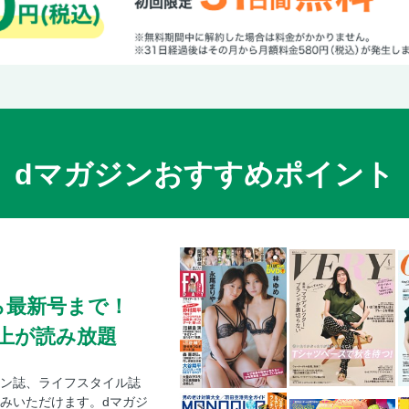
【ドライバーズインフォメーション】トラ
日本車の１～９月新車販売速報値
【ドライバーズインフォメーション】GM
新車販売台数
資料のページ
新車価格表 国産車／輸入車のプライスリ
プレゼント
dマガジンおすすめポイント
【時代の証言】日本車黄金時代 強い個性
宏司 1991年 スズキ・カプチーノ（EA11
【時代の証言】日本車黄金時代 強い個性を放
ダ・ビート（PP1型）
岡崎宏司のカーズCARS CD名車100選 1
型）
ら最新号まで！
20世紀名車コレクション 1977年 トヨタ
0冊以上が読み放題
／横田宏近（本誌）
ボクの代表作 好きな作品
ン誌、ライフスタイル誌
クルマと音楽 進化する音楽ライブ――多
みいただけます。dマガジ
スタイルに合った楽しみ方