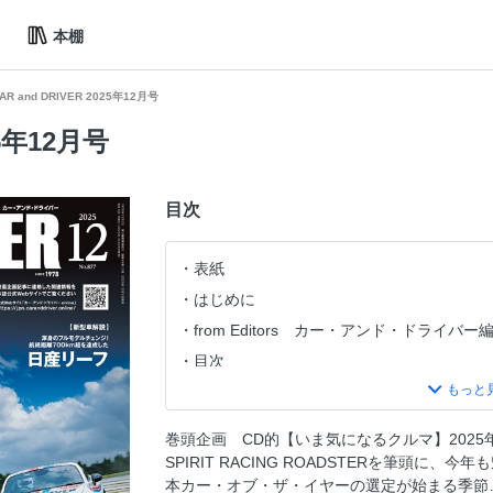
本棚
AR and DRIVER 2025年12月号
25年12月号
目次
表紙
はじめに
from Editors カー・アンド・ドライバ
目次
【SPORT CAR FILE SPECIAL】フ
【SPORT CAR FILE SPECIAL】
巻頭企画 CD的【いま気になるクルマ】2025
也
SPIRIT RACING ROADSTERを筆頭に
【名車復刻版カタログ】フェラーリ特集 199
本カー・オブ・ザ・イヤーの選定が始まる季節