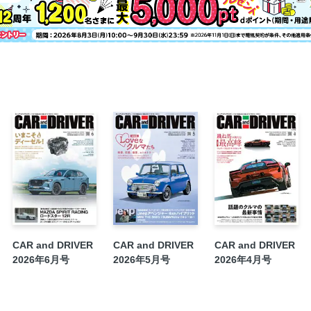
ーペ／アウディA5シリーズ／スズキ・ジム
【CD的いま気になるクルマ】テスラ・モデル
ド４MATIC＋／ポルシェ911カレラGTS
【CD的いま気になるクルマ】Part3［C
村泰宏＋山本善隆＋横田宏近 最新モデル
マ”がカッコいい！
連載コラム／motoring a go! go! 九
表紙のクルマの物語／CAR and DRIVE
【新車解説】日産リーフ
【新車解説】SUBARUソルテラ
【新車解説】スズキ・クロスビー
【World Automotive News】ジャパン
【World Automotive News】ホンダ・ヴ
【World Automotive News】レクサスES／
CAR and DRIVER
CAR and DRIVER
CAR and DRIVER
2026年6月号
2026年5月号
2026年4月号
【World Automotive News】PORSCHE Morn
【World Automotive News】次世代
【新車試乗記】ホンダ・プレリュード