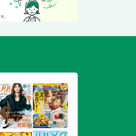
ンプ関税の影響は？ US市場における
が絶好調。米国市場におけるメーカー別
ストを豊富な写真とともに紹介
を放った2台のKスポーツ 報告／岡崎
R型）
った2台のKスポーツ 1991年 ホン
982年 ホンダ・プレリュード（E-AB
・ブラック・セリカLB・2000GT 報告
様化する形態とその魅力。好みやライフ