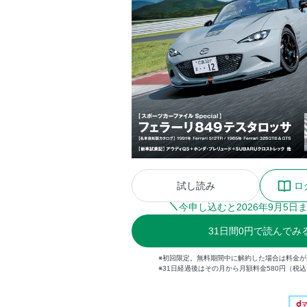
試し読み
ロ
今申し込むと
2026
年
9
月
5
日
31
日間
0円
で読んでみ
※初回限定。無料期間中に解約した場合は料金
※31日経過後はその月から月額料金580円（税