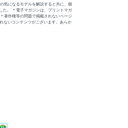
5年 フェラーリ328GTB＆GTS
ーの気になるモデルを解説すると共に、個
した。 ＊電子マガジンは、プリントマガ
25年版 カー・アンド・ドライバー編集
 ＊著作権等の問題で掲載されないページ
マ」を一挙紹介！
なれないコンテンツがございます。あらか
プ］MAZDA SPIRIT RACING
5-2026最新モデル・ズバリ解説］コメン
誌）＋横田宏近（本誌）
／日産ルークス／三菱デリカミニ／三菱
ラ／ホンダN-ONE e:／ホンダ・プレ
08／アルファロメオ・ジュニア／VW
ーヴ／フィアット600ハイブリッド／
ン７／アウディQ6 e-tron／トヨタ・
リック
ンスター／BMW2シリーズ・グランク