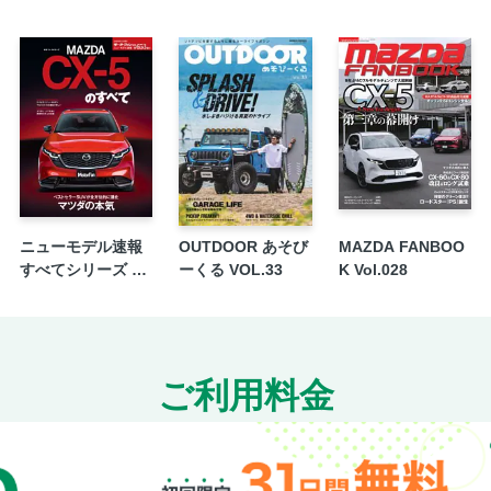
【新車試乗記】アルファロメオ・ジュニア
【新車試乗記】ボルボEX30
【新車試乗記】アウディSQ5スポーツバッ
【新車試乗記】SUBARUクロストレック
池田直渡「クルマのパースペクティブ」 
【人気のK＆コンパクトカー ヒットの真
【イマドキZ世代のクルマ談義】若手ジャ
気になる情報
ニューモデル速報
OUTDOOR あそび
MAZDA FANBOO
タイヤ試乗レポート ダンロップ シンク
すべてシリーズ 第
ーくる VOL.33
K Vol.028
【WE LOVE MOTORSPORT】2025もて
653弾 新型CX-5の
すべて
【WE LOVE MOTORSPORT】第36
【カークラブガイド】I LOVE CARS MAZDA F
SPEEDWAY 報告／本橋康治
ご利用料金
【ドライバーズインフォメーション】ルノ
開発。中国メーカーが作るICEの実情
【ドライバーズインフォメーション】米国
ルマはスマホでポチる時代に