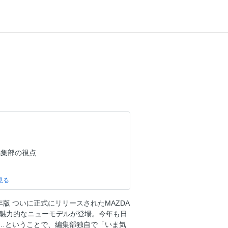
ー編集部の視点
ェラーリ849テスタロッサ 報告／西川 淳
開発責任者とのラウンドテーブル 報告／九島辰
年版 ついに正式にリリースされたMAZDA
、今年も魅力的なニューモデルが登場。今年も日
1年 フェラーリ512TR
…ということで、編集部独自で「いま気