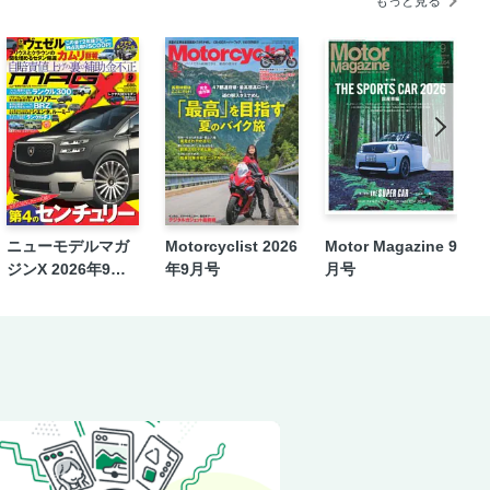
もっと見る
ク
改善されない日産の風評被害
相】ダイハツ・ムーヴ 報告／竹岡圭
ーナリスト、西川昇吾のクルマ談義
ニューモデルマガ
Motorcyclist 2026
Motor Magazine 9
ロウェザー 報告／岡本幸一郎
ジンX 2026年9月
年9月号
月号
ぎKART耐久フェスティバル“K-TAI”
号
回メディア対抗ロードスター耐久レース
AN FESTA 2025 at FUJI
ーがHEVエンジンを吉利汽車集団と共同
アマゾンがユーズドカー販売に進出。ク