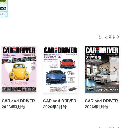
ニーノマド
Y／メルセデスAMG E53ハイブリッ
Dワイガヤ会議］ 参加者／九島辰也＋西
もいいけれど、“ちょっと前のお宝クル
もっと見る
島辰也のカーガイ探訪記
R 公式オンラインストアのお知らせ
モビリティショー2025ガイド
ェゼル
RZ
CAR and DRIVER
CAR and DRIVER
CAR and DRIVER
2026年3月号
2026年2月号
2026年1月号
ing Mission Reunion 2025
ダンパーオイル“サステナルブ”試乗会