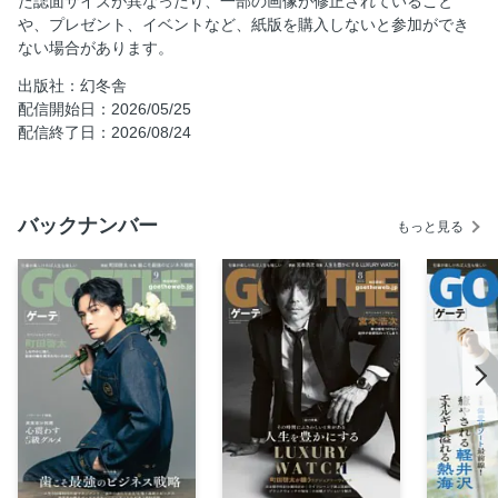
た誌面サイズが異なったり、一部の画像が修正されていること
総力特集／軽井沢&熱海特集／風土を嗜む贅沢。長野のクラ
や、プレゼント、イベントなど、紙版を購入しないと参加ができ
フトワイン
ない場合があります。
総力特集／軽井沢&熱海特集／静寂の森に包まれる豊潤なラ
出版社：幻冬舎
イフスタイル
配信開始日：2026/05/25
総力特集／軽井沢&熱海特集／名シェフが紡ぐ麗しき森のレ
配信終了日：2026/08/24
ストラン
総力特集／軽井沢&熱海特集／森と共鳴し続けるラグジュア
リーな滞在
バックナンバー
もっと見る
総力特集／軽井沢&熱海特集／ACAO FOREST
総力特集／軽井沢&熱海特集／進化するシェア別荘新しい最
適解
総力特集／軽井沢&熱海特集／風土を嗜む贅沢。熱海のクラ
フトジン
総力特集／軽井沢&熱海特集／目指すは熱海の温泉つきオー
ベルジュ
総力特集／軽井沢&熱海特集／COLUMN 熱海の老舗。古今
繁盛物語
映画『Michael／マイケル』公開、伝説誕生の瞬間を体感せ