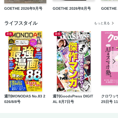
よ!
GOETHE 2026年9月号
GOETHE 2026年8月号
GOETHE
ワールドカップ直前 独占インタビュー サッカー日本代表監
督森保 一 謙虚さと確信、勝利への渇望
最新刊『タイム・アフター・タイム』著者 吉田修一インタ
ライフスタイル
もっと見る
ビュー
新着
新着
吉野北人／THE RAMPAGE HOKUTO 自由と革新、その表現
の先へ
連載 和田秀樹「医者ではなく、大先輩に聞け」
連載 ホラン千秋／ウェスティンホテル東京「龍天門」
連載 GOETHE ENTERTAINMENT 俳優 染谷将太
連載 滝藤賢一の映画独り語り座
GOETHE CULTURE | Art | Book | Music
連載 NAVIGOETHE
連載 GOETHE GOLF STYLE
週刊MONODAS No.83 2
週刊GoodsPress DIGIT
クロワッサ
定期購読
026/8/8号
AL 8月7日号
25日号 1
GOETHE シャンパーニュ・アカデミア 開講
GOETHE LOUNGE