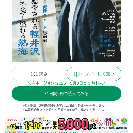
試し読み
ログインして読む
今申し込むと
2026
年
9
月
8
日まで無料
※
31
日間
0円
で読んでみる
※初回限定。無料期間中に解約した場合は料金がかかりません。
※31日経過後はその月から月額料金580円（税込）が発生します。