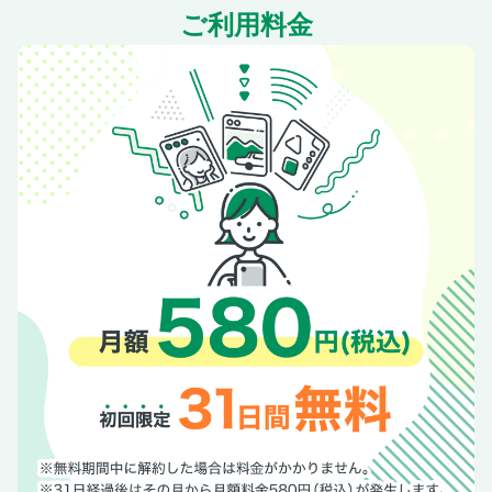
次号予告
ご利用料金
究極の我儘をかなえる! GOETHE STORE
連載 仕事に効くレストラン
連載 松浦勝人 数寄者の流儀
連載 In the office