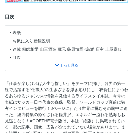
目次
表紙
お気に入り登録説明
連載 相師相愛 山三酒造 蔵元 荻原慎司×鳥嵩 店主 土屋慶典
目次
連載 The character of G スタイリング 野口 強「Summer
Wardrobe」
連載 GOETHE GROUNDBREAKING
「仕事が楽しければ人生も愉しい」をテーマに掲げ、各界の第一
ウォッチズ&ワンダーズが価値ある場であり続ける理由
線で活躍する“仕事人”の生きざまを浮き彫りにし、衣食住にまつわ
るあらゆるジャンルの情報を発信するライフスタイル誌。今号の
連載 福田 淳「やってみなはれ! やってみた。」
表紙はサッカー日本代表の森保一監督。ワールドカップ直前に独
連載 堀江貴文「金を使うならカラダに使え!」
占インタビューを敢行！8ページにわたり世界に挑むその胸中に迫
総力特集／軽井沢&熱海特集／偏愛リゾート最前線!癒やされ
った。総力特集の癒やされる軽井沢、エネルギー溢れる熱海もお
る軽井沢エネルギー溢れる熱海
見逃しなく！※GOETHE電子版は、本誌（紙版）に掲載されてい
る一部の記事、画像、広告が含まれていない場合があります。ま
総力特集／軽井沢&熱海特集／軽井沢T-SITE