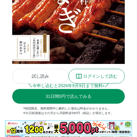
試し読み
ログインして読む
今申し込むと
2026
年
9
月
9
日まで無料
※
31
日間
0円
で読んでみる
※初回限定。無料期間中に解約した場合は料金がかかりません。
※31日経過後はその月から月額料金580円（税込）が発生します。