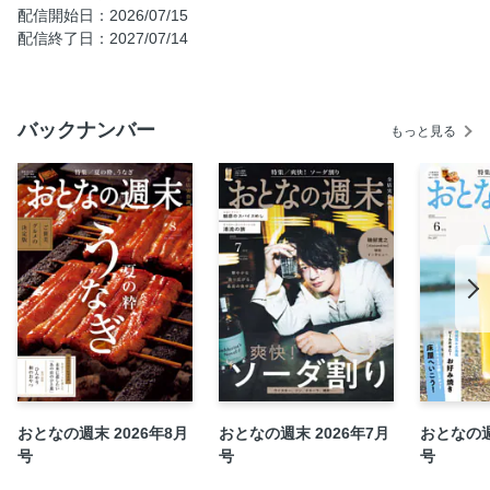
話題のうなぎを大調査① “埼玉育ち”武州うなぎの養鰻場を
配信開始日：2026/07/15
直撃
配信終了日：2027/07/14
話題のうなぎを大調査② 『野沢屋 本店』は本当においしい
のか⁉
漁獲量は？ 価格は？ 編集部が見た うなぎの今
バックナンバー
もっと見る
吉田羊 「ヒツジメシ ～草を喰みたきゃ仕事しろ～」Vol.139
声優・茅野愛衣のほろ酔い日記 「コヨイのカヤノ」Vol.67
通販企画 おとなの週末 お取り寄せ倶楽部 「うま辛グル
メ」
特集２ 創刊25周年特別企画 本誌スタッフが選んだ 未来
に遺したい「あの店のひと皿」
ラズウェル細木 「たまGo！」Vol.48
磯部寛之 「酔滴のラダー」Vol.48
ワンダートリップ 熊野古道 中辺路 甦りの道を往く
特集３ つるん、ぷるん、もちもち、キーン ひんやり 和
おとなの週末 2026年8月
おとなの週末 2026年7月
おとなの週
のおやつ
号
号
号
おと週インフォメーション