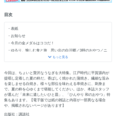
目次
表紙
お知らせ
今月の金メダルはココだ！
ゆるり、愉しむ食と旅 思い出の白川郷／3時のおやつ／ニ
ンニクの花
目次
特集１ ご褒美グルメの決定版 夏の粋、うなぎ
今回は、ちょいと贅沢なうなぎを大特集。江戸時代に平賀源内が
矜持にときめき、技にため息 匠のうなぎに感動す！
提唱し定着した夏の粋だ。香ばしく焼かれた蒲焼き。繊細な旨み
を楽しませる白焼き。様々な部位を味わえる串焼きに、刺身ま
うなぎの最前線は“地焼”がトレンド！ うなぎの新店
で。夏の粋を心ゆくまで堪能してください。ほか、本誌スタッフ
水の都を愛で、天然うなぎに舌鼓 島根うなぎ旅
が選んだ「未来に遺したいひと皿」、「ひんやり 和のおやつ」特
取材後も忘れられない味を激論 また食べたいあの街のうな
集もあります。【電子版では紙の雑誌と内容が一部異なる場合
ぎ
や、掲載されないページがあります】
ちょいとで叶う贅沢気分 うな串飲み＆〆うなぎ
出版社：講談社