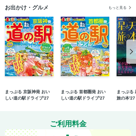
バックナンバーのご案内／6月号プレゼント 当選者発表
お出かけ・グルメ
もっと見る
マッキー牧元×門上武司 「おいしい往復書簡」Vol.131
おと週裏掲示板
「覆面ライターの一ヶ月食ダイアリー」
渡辺高 「杜氏の晩酌」Vol.48
写真家・森山大道 「Weekend」Vol.70
次号予告／取材後記
奥付
まっぷる 京阪神発 おい
まっぷる 首都圏発 おい
まっぷる
しい道の駅ドライブ'27
しい道の駅ドライブ'27
旅の本'27
ご利用料金