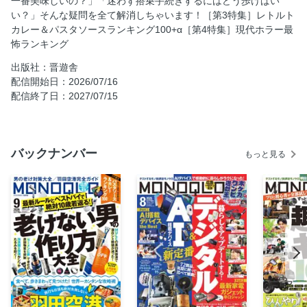
一番美味しいの？」「迷わず搭乗手続きするにはどう歩けばい
MBのファッション誌はいりません。 Season2
い？」そんな疑問を全て解消しちゃいます！［第3特集］レトルト
ひろゆきに、勧めてみた。
カレー＆パスタソースランキング100+α［第4特集］現代ホラー最
怖ランキング
大谷和利のリアルグッドデザイン賞
読者プレゼント
出版社：晋遊舎
配信開始日：2026/07/16
コトハジメ［なかむらみつのり］
配信終了日：2027/07/15
奥付＆次号予告
命を救う健康新常識 ひんやりモノTHE BEST［人気記事プレ
イバック］
バックナンバー
もっと見る
財布にも優しいキンキン涼み術［人気記事プレイバック］
熱中症予防完全ガイド［人気記事プレイバック］