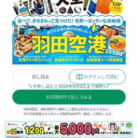
試し読み
ログインして読む
今申し込むと
2026
年
9
月
6
日まで無料
※
31
日間
0円
で読んでみる
※初回限定。無料期間中に解約した場合は料金がかかりません。
※31日経過後はその月から月額料金580円（税込）が発生します。