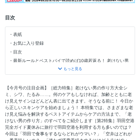
目次
表紙
お気に入り登録
目次
最新ルールとベストバイで読めば10歳若返る！ 老けない男
の作り方大全【総力特集】
羽田空港完全ガイド【第2特集】
レトルトカレー＆パスタソースランキング＋α【第3特集】
【今月号の注目企画】［総力特集］老けない男の作り方大全シ
現代ホラー最怖ランキング【第4特集】
ミ、シワ、たるみ……。何のケアもしなければ、加齢とともに老
け見えサインはどんどん表に出てきます。そうなる前に！ 今日か
TEST the RANKING ノンアルコールビール 最新＆人気10選
ら正しいスキンケアを始めましょう！ 本特集では、さまざまな老
TEST the RANKING 完全栄養食ドリンク 人気10選
け見え悩みを解決するベストアイテムからケアの方法まで、「老
アマゾン5つ星探検隊［モバイルバッテリー用難燃性ケー
けない男の作り方」のすべてをご紹介します［第2特集］羽田空港
ス］
完全ガイド夏休みに旅行で羽田空港を利用する方も多いのでは？
今回は「羽田で食事をするならどれがウマい？」「空弁はどれが
MONOQLOグルメ［お取り寄せチーズケーキ］