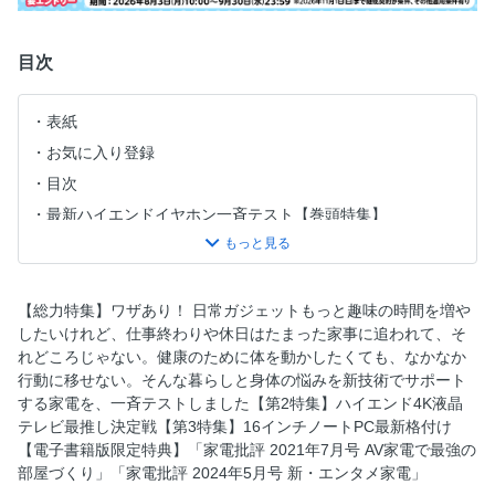
目次
表紙
お気に入り登録
目次
最新ハイエンドイヤホン一斉テスト【巻頭特集】
ワザあり！ 日常ガジェット【総力特集】
ハイエンド4K液晶テレビ最推し決定戦【第2特集】
DJI＆Insta360 ジンバルカメラ【新製品レビュー】
【総力特集】ワザあり！ 日常ガジェットもっと趣味の時間を増や
したいけれど、仕事終わりや休日はたまった家事に追われて、そ
16インチノートPC 最新格付け【第3特集】
れどころじゃない。健康のために体を動かしたくても、なかなか
小寺信良の家電ギョーカイ批評
行動に移せない。そんな暮らしと身体の悩みを新技術でサポート
家電売れ筋ランキングレビュー
する家電を、一斉テストしました【第2特集】ハイエンド4K液晶
テレビ最推し決定戦【第3特集】16インチノートPC最新格付け
ウチのおかんがボケちゃいまして Season 2
【電子書籍版限定特典】「家電批評 2021年7月号 AV家電で最強の
家電新品FLASH
部屋づくり」「家電批評 2024年5月号 新・エンタメ家電」
バックナンバー＆定期購読