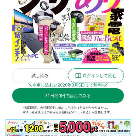
試し読み
ログインして読む
今申し込むと
2026
年
9
月
5
日まで無料
※
31
日間
0円
で読んでみる
※初回限定。無料期間中に解約した場合は料金がかかりません。
※31日経過後はその月から月額料金580円（税込）が発生します。