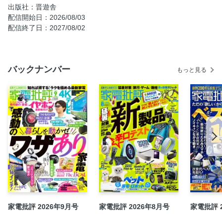
出版社：晋遊舎
金村修の写真批評
配信開始日：2026/08/03
冬木糸一「SFで読みとく未来のトリセツ」
配信終了日：2027/08/02
石川温「デジタルあまのJACK」
型落ち家電カタログ
バックナンバー
読者プレゼント
もっと見る
奥付
21年7月号 AV家電で最強の部屋づくり【電書特典】
24年5月号 新・エンタメ家電【電書特典】
家電批評 2026年9月号
家電批評 2026年8月号
家電批評 