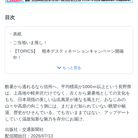
目次
表紙
ご当地いま推し！
【TOPICS】 熊本デスティネーションキャンペーン開催
中！
目次
大特集 唯一無二、温故知新の高地リゾートへ 涼しい王国
信州
酷暑から逃れるなら信州へ。平均標高が1000ｍ以上という長野県
憧れの山岳リゾートになったわけとは？ 上高地は“神降
は、上高地や軽井沢だけでなく、古くから避暑地としての文化を
地” ●松本市
もち、日本屈指の美しい山岳風景が連なる風土だ。おなじみの
歳月が育んだ心地よさ 信州クラシックホテル憧憬
山々や高原の向こう側には、まだまだ知られていない眺望や秘
湯、歴史がひそんでいる。でも古いままではない、アップデート
気持ちいい〜！ ヤッホーハイキング ●小谷村・松本市ほか
していく温故知新な魅力を存分にお届け。
常識はずれな？ 信州の湖沼
出版社：交通新聞社
二つのアルプスに抱かれた理想郷・伊那谷をゆく 飯田線紀
配信開始日：2026/07/13
行