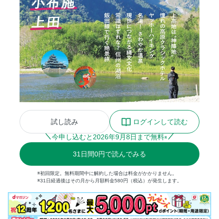
試し読み
ログインして読む
今申し込むと
2026
年
9
月
8
日まで無料
※
31
日間
0円
で読んでみる
※初回限定。無料期間中に解約した場合は料金がかかりません。
※31日経過後はその月から月額料金580円（税込）が発生します。