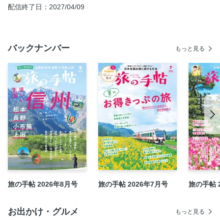
配信終了日：2027/04/09
長野で必訪の名湯といえば？ いろいろあるぞ さわやか温
泉
【信州まち歩き】 松本 手のぬくもり感じる大事に作られ
バックナンバー
てきた城下町で
もっと見る
【信州まち歩き】 長野 善光寺門前町に通うべき理由
【信州まち歩き】 小布施 栗と北斎と花と ?お庭ごめん”で
その先へ
【信州まち歩き】 上田 古今が心地よく響き合う、時をつ
なぐ町
信州縄文一万年の旅
ゆるりと歩く町の旅 伊勢を目指す人々で栄えた二つの宿場
町 白子宿・神戸宿 ●三重県鈴鹿市
広いぞニッポン！ 今月のお宝まち 美意識高きクラフトマ
ンシップに育まれてきた町 ●富山県富山市越中八尾
旅の手帖 2026年8月号
旅の手帖 2026年7月号
旅の手帖 
会いに行きたい温泉宿 大喜泉 ●長野県木曽町
ゴーゴー！ ご当地スーパー スーパーモール ラッキー ●
秋田県横手市
お出かけ・グルメ
もっと見る