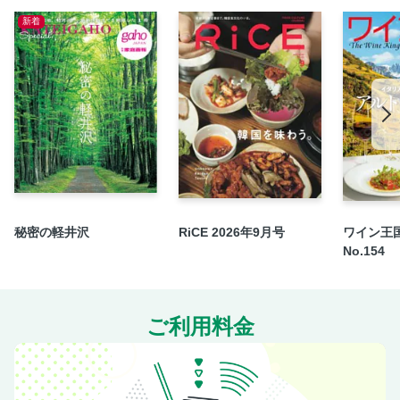
気になる映画、気になるあの町
新着
列島Information
JRニュース
バックナンバー＆定期購読のご案内
次号予告
かけ湯くん
秘密の軽井沢
RiCE 2026年9月号
ワイン王国
No.154
ご利用料金