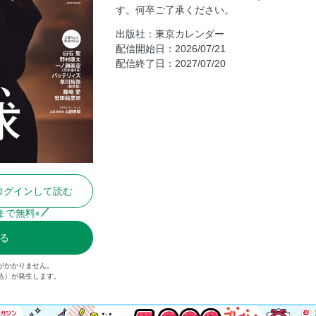
［大人の夏の欲求 1］さらりと洒落た「
す。何卒ご了承ください。
たい／Navigator 白石 聖
出版社：東京カレンダー
あの人を頷かせる「立ち飲みの誘い文句
配信開始日：2026/07/21
配信終了日：2027/07/20
［大人の夏の欲求 2］炎天下でも熱帯夜
／Navigator 野村康太
TOKYO給泡MAP
［大人の夏の欲求 3］とにかく「辛いもの」
空（乃木坂46）
［大人の夏の欲求 4］「冷たい美味」で
Navigator バッテリィズ
「冷やし創作麺」という誘惑。
ログインして読む
かき氷のイノベーティブ化が止まらない
まで無料
※
［大人の夏の欲求 5］求めるのは「水辺
る
Navigator 草川拓弥（超特急）
［大人の夏の欲求 6］美食の街・「鎌倉
がかかりません。
／Navigator 篠崎 愛
税込）が発生します。
鎌倉Tips
［大人の夏の欲求 7］パーッと贅を尽く