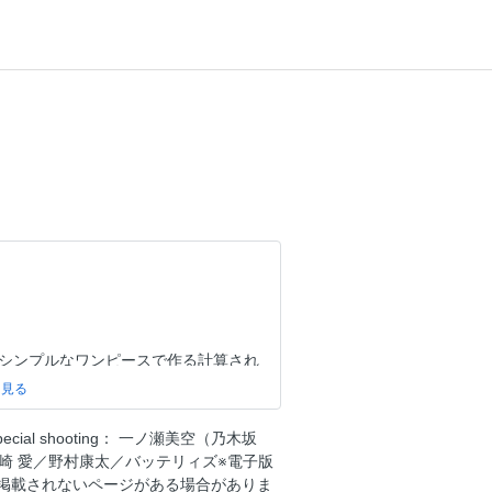
／シンプルなワンピースで作る計算され
盛り上げる
ペイント」
al shooting： 一ノ瀬美空（乃木坂
崎 愛／野村康太／バッテリィズ※電子版
掲載されないページがある場合がありま