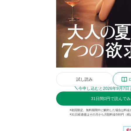
試し読み
今申し込むと
2026
年
9
月
7
日
31
日間
0円
で読んでみ
※初回限定。無料期間中に解約した場合は料金
※31日経過後はその月から月額料金580円（