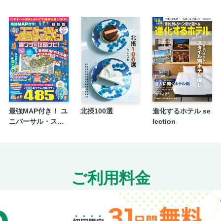
最強MAP付き！ ユ
北摂100選
進化するホテル se
ニバーサル・スタ
lection
ジオ・ジャパン凄
ワザ＆攻略ナビ！2
026年-2027年版
ご利用料金