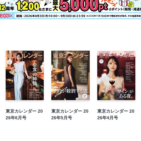
Navigator 岩田絵里奈
SPECIAL TALK／太鼓演奏家 山部泰嗣
HOTEL Impressions／五島リトリート r
ほろ酔いシネマ／『海辺のポーリーヌ』
Tokyo“Delicious”Information
Next Issue
東京カレンダー 20
東京カレンダー 20
東京カレンダー 20
26年6月号
26年5月号
26年4月号