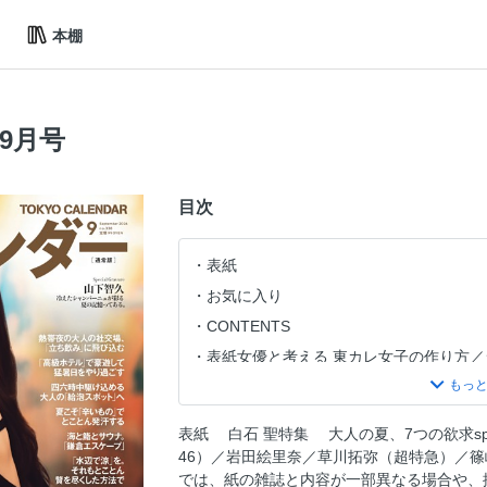
本棚
年9月号
目次
表紙
お気に入り
CONTENTS
表紙女優と考える 東カレ女子の作り方
尽くした“肌魅せ”がイマドキな夏の夜を
不易流行／「ライカM11-P ブラック・
表紙 白石 聖特集 大人の夏、7つの欲求speci
TOKYO RESTAURANT NEWS
46）／岩田絵里奈／草川拓弥（超特急）／篠
大人の夏、7つの欲求
では、紙の雑誌と内容が一部異なる場合や、