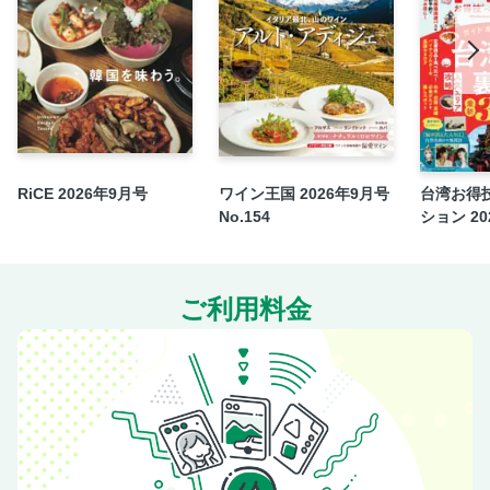
【梅田発】 大阪周遊パス 大阪の観光スポット40カ所以上
が無料に
鉄道旅をさらに便利に！ お得きっぷ名鑑
【column】 クセになる「どこかにビューーン！」新幹線ラ
ンダム旅
バックナンバー＆定期購読のご案内
ゆるりと歩く町の旅 絶壁の石段を登ったあとは信玄の隠し
RiCE 2026年9月号
ワイン王国 2026年9月号
台湾お得
湯へ ●山梨県身延町
No.154
ション 202
広いぞニッポン！ 今月のお宝まち 愛知の離島・日間賀島
＆篠島でのんびり夏旅 ●愛知県南知多町
会いに行きたい温泉宿 彩花亭時代屋 ●山形県上山市
ご利用料金
喫茶店のあるじ カフェ ポステン ●茨城県つくば市
ゴーゴー！ ご当地スーパー スーパーまきうち ●静岡県浜
松市
コレクション＆プレゼント 群馬県沼田市
トラベルクロスワード
編集部選・旅立ち心そそられ本
気になる映画、気になるあの町