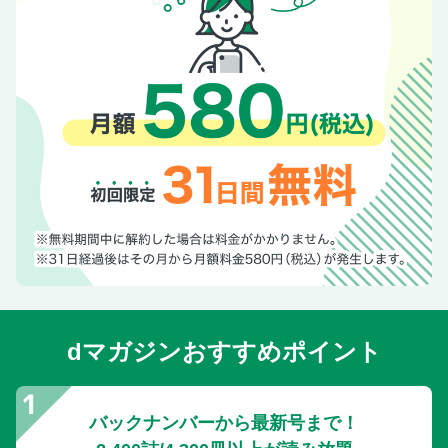
列島Information
JRニュース
読者からのお便り紹介「みんなの手帖」
次号予告
かけ湯くん
特別付録「全国鉄道路線図＋駅弁・駅そば・駅麺・駅温泉ガ
イド」
dマガジンおすすめポイント
バックナンバーから最新号まで！