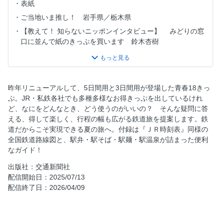
表紙
ご当地いま推し！ 岩手県／栃木県
【教えて！ 知らないニッポンインタビュー】 みどりの窓
口に並んで紙のきっぷを買います 鈴木杏樹
目次
大特集 使い方自由、行き先自由な旅 気ままに青春18きっ
ぷ＆お得きっぷの旅
昨年リニューアルして、5日間用と3日間用が登場した青春18きっ
『JR時刻表』編集部PRESENTS ワザあり＆着地型 青春18
ぷ。JR・私鉄各社でも多種多様なお得きっぷを出しているけれ
きっぷ5日間の旅
ど、なにをどんなとき、どう使うのがいいの？ そんな疑問に答
【札幌発】 青春18きっぷ 道内ぐるっと回遊！ 食も絶景
える、得して楽しく、行程の幅も広がる鉄道旅を提案します。鉄
もよくばる夏旅 釧網本線・富良野線ほか
道だからこそ実現できる夏の旅へ。付録は『ＪＲ時刻表』同様の
全国鉄道路線図と、駅弁・駅そば・駅麺・駅温泉が詰まった便利
新しくなった青春18きっぷの使い方
なガイド！
【仙台発】 東日本のんびり旅パス① 歴史と風習にふれ
る東北ヘリテージ紀行
出版社：交通新聞社
配信開始日：2025/07/13
【東京発】 東日本のんびり旅パス② 高原を越え秘境を
配信終了日：2026/04/09
ゆく納涼ローカル線
【なんば発】 3・3・SUNデジタルフリーきっぷ 1府5県
の名城をぐるっと