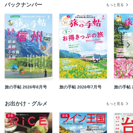
バックナンバー
【熱海発】 JR東海＆16私鉄 乗り鉄☆たびきっぷ 7私鉄
もっと見る
を乗り倒して鉄分チャージ
【高松発】 四国フリーきっぷ 水や自然に絶景。四国のい
いとこどり
【博多発】 旅名人の九州満喫きっぷ① 2300年の時空を
辿る鉄路の旅
【博多発】 旅名人の九州満喫きっぷ② 有明海・八代
海・東シナ海 夏の九州 海くらべ
【名古屋発】 南紀・熊野古道フリーきっぷ 伊勢路のハイ
ライトをいいとこどり
【浅草発】 デジタル奥日光・湯元温泉フリーパス 往復の
東武鉄道＋東武バスが4日間乗り放題
旅の手帖 2026年8月号
旅の手帖 2026年7月号
旅の手帖 
【新宿発】 箱根フリーパス 箱根観光に便利な八つの乗り
物が乗り降り自由！
お出かけ・グルメ
もっと見る
【渋谷発】 横濱中華街 旅グルメきっぷ 東急電鉄乗り放
題に、食事券も！
新着
新着
【京都発】 鉄道版ビワイチパス 琵琶湖の周りの乗り物が
2日間乗り放題