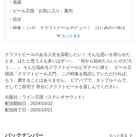
表紙
ビール王国「お気に入り」案内
目次
特集： いざ、クラフトビールデビュー！ はじめの一歩は
ナニをする!?
クラフトビールの一丁目一番地「ビアスタイル」を整理する
「グラスでビールの香り、味が変わる」は本当か？
クラフトビールのある人生を謳歌したい！ そんな思いを巡らせた
大瓶の愉悦
とき、はたと思う人も多いはず──。 「何から始めたらいいのだろ
う……」 そんな悩めるクラフトビールビギナーに捧ぐ、 ビール王
クラフトビール仲間の輪を広げよう
国流「クラフトビール入門」 この特集を熟読していただければ、
熱烈ビールファンの相思相愛学 何故あのブルワリーはファ
もう、臆することはありません。 ビアパブで、タップルームで、
ンから愛されているのか
そしてご自宅で 存分にクラフトビールを楽しんでください。
料理家 和田明日香さんも納得！ 金麦が切り拓く新たな“ ビ
出版社：ワイン王国（ステレオサウンド）
アスタイル”
配信開始日：2024/10/22
200 以上のクラフトビールの銘柄を家に居ながら楽しめるビ
配信終了日：2025/10/21
ールサーバーDREAMBEER に新ブルワリーが続々登場
ヤッホーブルーイングの「バクの初夢2025」はスパイシー
な香りをまとった
バックナンバー
もっと見る
ビール界のレジェンドが挑んだ「至極のヘレス」