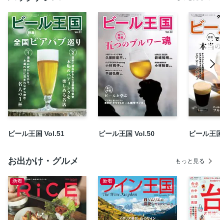
和田明日香のLet’s シュフBEER!
ブルワー魂 ホップジャパン 武石翔平さん
テイスティングリポート
パブめしメシペアリング
真鍋かをりの「旅先ビール」44 ／地元に見つけた新たな居
場所
魂の一串、極の一杯 堀晋福／ニ十串目 はらみとウェスト
マール・ダブル
別冊「ブルワー魂」
Kingdom Information
ビール王国 Vol.51
ビール王国 Vol.50
ビール王国 
新連載 横浜ベイブルーイング代表 鈴木真也のベースボー
ルスタジアムで堪能するクラフトビール
お出かけ・グルメ
もっと見る
ハーヴェスト・ムーン園田智子の無限ペアリング
新着
新着
タロット占い／小林加苗
ビアアミューズメント／マヌア ビアクラブ
BK 特派員のビアパブリポート