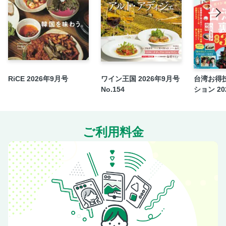
奥深きペアリングの世界 豚肉料理編
ローカルビールに会いに行く
〆のビール28 ブリューグッド 取締役 中村淳一さん
RiCE 2026年9月号
ワイン王国 2026年9月号
台湾お得
No.154
ション 202
ご利用料金